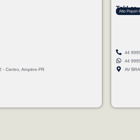
TokLar
Alto Piquiri
44 999
44 999
2 - Centro, Ampére-PR
AV BRAS