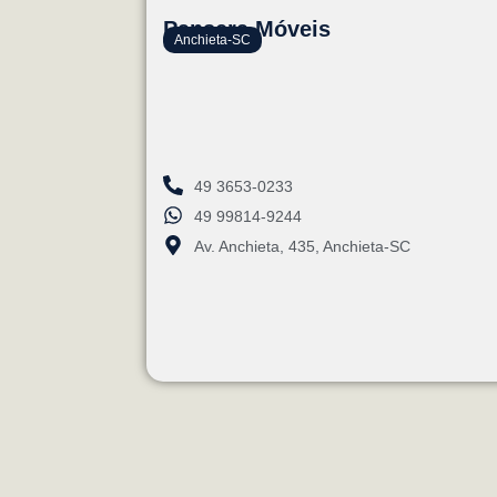
Pansera Móveis
Anchieta-SC
49 3653-0233
49 99814-9244
Av. Anchieta, 435, Anchieta-SC